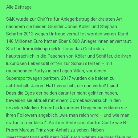
Alle Beiträge
S&K wurde zur Chiffre für Anlegerbetrug der dreisten Art,
nachdem die beiden Gründer Jonas Köller und Stephan
Schäfer 2013 wegen Untreue verhaftet worden waren. Rund
140 Millionen Euro hatten über 6.000 Anleger ihnen anvertraut.
Statt in Immobilienprojekte floss das Geld indes
hauptsächlich in die Taschen von Köller und Schäfer, die ihren
luxuriösen Lebensstil offen zur Schau stellten – mit
rauschenden Partys in protzigen Villen, vor denen
Supersportwagen parkten. 2017 wurden die beiden zu
achteinhalb Jahren Haft verurteilt, die nun verbüßt sind.
Dass die Egos der beiden darunter nicht gelitten haben,
beweisen sie aktuell mit einem Comebackversuch in den
sozialen Medien. Erneut in luxuriöser Umgebung erklären sie
ihren Followern angeblich, „wie man reich wird – und wie man
es für immer bleibt“. An ihrer Seite sind illustre Gäste wie B-
Promi Marcus Prinz von Anhalt zu sehen. Neben
Investmenttipps erläutern S&K auch, warum sie ihrer Meinung