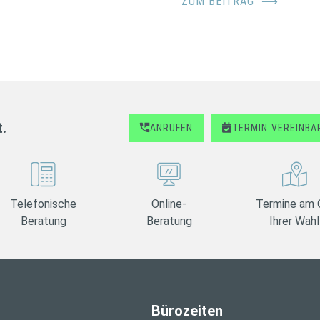
ZUM BEITRAG
⟶
t.
ANRUFEN
TERMIN
VEREINBA
Telefonische
Online-
Termine am 
Beratung
Beratung
Ihrer Wahl
Bürozeiten